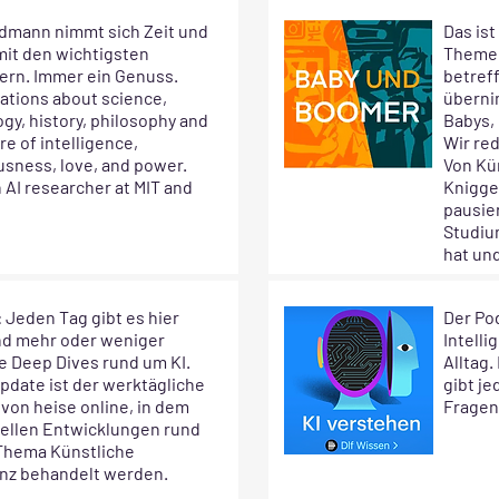
edmann nimmt sich Zeit und
Das ist
mit den wichtigsten
Themen
ern. Immer ein Genuss.
betref
ations about science,
überni
gy, history, philosophy and
Babys, 
re of intelligence,
Wir red
sness, love, and power.
Von Kün
n AI researcher at MIT and
Knigge 
pausier
Studiu
hat und
: Jeden Tag gibt es hier
Der Po
d mehr oder weniger
Intelli
e Deep Dives rund um KI.
Alltag.
pdate ist der werktägliche
gibt j
von heise online, in dem
Fragen
uellen Entwicklungen rund
Thema Künstliche
enz behandelt werden.