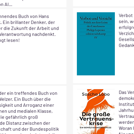
n AI...
Verbot 
nnendes Buch von Hans
sein, 
 Ein brillanter Denker, der
erfolg
er die Zukunft der Arbeit und
Verzich
Verantwortung nachdenkt.
Gesell
gt lesen!
Gedank
Das Ver
der ein treffendes Buch von
demokra
Welzer. Ein Buch über die
Institu
sigkeit und Arroganz einer
Jahrhu
chen und medialen Klasse,
Vertra
ie gefährlich groß
werden 
e Distanz zwischen der
Woran 
chaft und der Bundespolitik
für uns