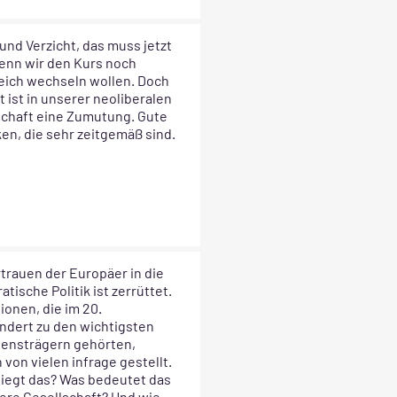
und Verzicht, das muss jetzt
wenn wir den Kurs noch
reich wechseln wollen. Doch
t ist in unserer neoliberalen
schaft eine Zumutung. Gute
en, die sehr zeitgemäß sind.
trauen der Europäer in die
tische Politik ist zerrüttet.
tionen, die im 20.
ndert zu den wichtigsten
uensträgern gehörten,
von vielen infrage gestellt.
liegt das? Was bedeutet das
ere Gesellschaft? Und wie