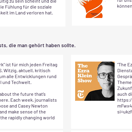
ltig zu sein scheint und die
können
ie Fühlung für die soziale
hkeit im Land verloren hat.
ts, die man gehört haben sollte.
rk” ist für mich jeden Freitag
“The E
. Witzig, aktuell, kritisch
Dienst
 um alle Entwicklungen rund
Gesprä
I und Techwelt.
Themen
Zukunf
about the future that’s
auch d
here. Each week, journalists
https:
oose and Casey Newton
mFwx4
 and make sense of the
si=uk
n the rapidly changing world