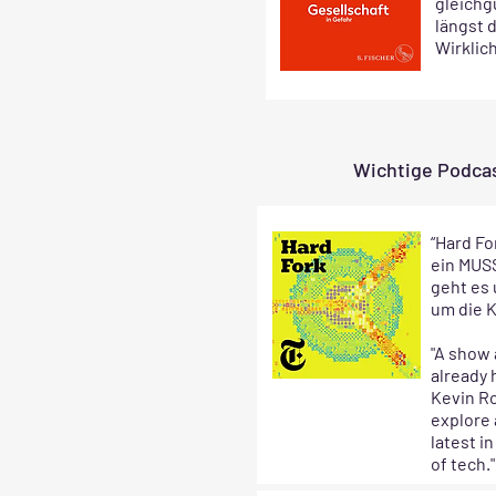
gleichgü
längst d
Wirklic
Wichtige Podcas
“Hard Fo
ein MUSS
geht es
um die K
"A show 
already 
Kevin R
explore
latest i
of tech."