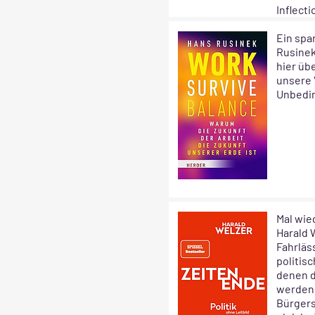
Inflectio
Ein spa
Rusinek.
hier üb
unsere 
Unbedin
Mal wie
Harald 
Fahrläs
politis
denen d
werdend
Bürgers