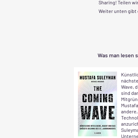
Sharing! Teilen wi
Weiter unten gibt 
Was man lesen so
Künstlic
nächste
Wave, di
sind dar
Mitgrün
Mustafa
andere,
Technol
anzuric
Suleyma
Untern