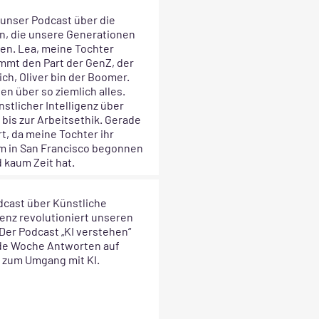
 unser Podcast über die
, die unsere Generationen
fen. Lea, meine Tochter
mmt den Part der GenZ, der
ich, Oliver bin der Boomer.
en über so ziemlich alles.
stlicher Intelligenz über
bis zur Arbeitsethik. Gerade
t, da meine Tochter ihr
m in San Francisco begonnen
 kaum Zeit hat.
dcast über Künstliche
genz revolutioniert unseren
 Der Podcast „KI verstehen“
ede Woche Antworten auf
 zum Umgang mit KI.