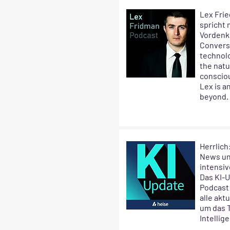
Lex Fri
spricht 
Vordenk
Convers
technolo
the natu
consciou
Lex is a
beyond.
Herrlich
News un
intensiv
Das KI-U
Podcast 
alle akt
um das 
Intellig