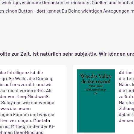
r wichtige, visionäre Gedanken miteinander. Quellen und Input, d
es einen Button - dort kannst Du Deine wichtigen Anregungen mit
llte zur Zeit. Ist natürlich sehr subjektiv. Wir können u
he Intelligenz ist die
Adrian 
 große Welle, die Coming
die Te
e auf uns zurollt, und wir
Nähe. I
auf nicht vorbereitet. Als
die Lie
der von DeepMind weiß
zu Aut
 Suleyman wie nur wenige
Marsha
 was die neuen
Schump
ogien können und was sie
dabei s
hten vermögen. Mustafa
der se
n ist Mitbegründer der KI-
ehmen DeepMind und