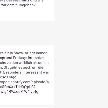
 wir damit umgehen?
zra Klein Show” bringt immer
ags und Freitags intensive
che zu den wirklich aktuellen
. Oft geht es auch um die
t. Besonders interessant war
iese Folge:
//open.spotify.com/episode/4
xGGmXrxTzHfgYpLG?
zFwig4RWaeePrW4ivq1g